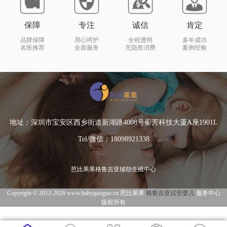
保障
专注
诚信
肯定
品牌保障
用心呵护
全程透明
多年成功
名医推荐
全面服务
无隐形消费
案例经验
地址：深圳市宝安区西乡街道新湖路4008号蘅芳科技大厦A座1901L
Tel/微信：18098921338
芭比果果格鲁吉亚辅助生殖中心
Copyright © 2012-2026 www.babyguoguo.cn 芭比果果
格鲁吉亚试管婴儿
服务中心
版权所有