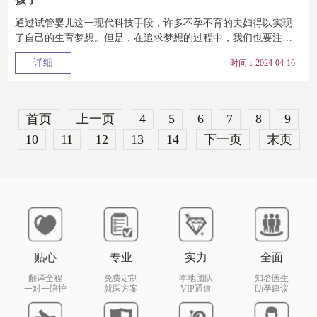
通过试管婴儿这一现代科技手段，许多不孕不育的夫妇得以实现
了自己的生育梦想。但是，在追求梦想的过程中，我们也要注意
保护自己的身体健康...
详细
时间：2024-04-16
首页
上一页
4
5
6
7
8
9
10
11
12
13
14
下一页
末页
贴心
专业
实力
全面
翻译全程
免费定制
本地团队
知名医生
一对一陪护
就医方案
VIP通道
助孕建议