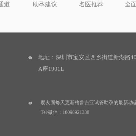
P通道
助孕建议
名医推荐
全
地址：深圳市宝安区西乡街道新湖路40
A座1901L
朋友圈每天更新格鲁吉亚试管助孕的最新动
Tel/微信：18098921338