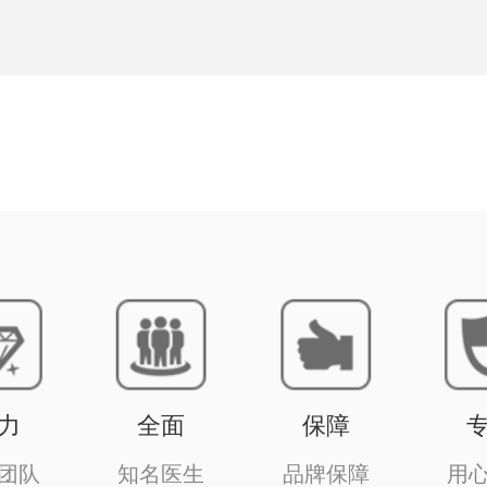
力
全面
保障
团队
知名医生
品牌保障
用