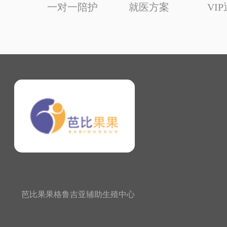
一对一陪护
就医方案
VI
芭比果果格鲁吉亚辅助生殖中心