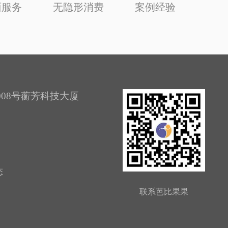
面服务
无隐形消费
案例经验
08号蘅芳科技大厦
态
联系芭比果果