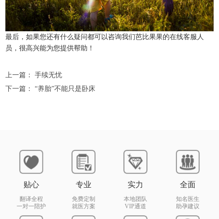
最后，如果您还有什么疑问都可以咨询我们芭比果果的在线客服人
员，很高兴能为您提供帮助！
上一篇：
手续无忧
下一篇：
“养胎”不能只是卧床
贴心
专业
实力
全面
翻译全程
免费定制
本地团队
知名医生
一对一陪护
就医方案
VIP通道
助孕建议