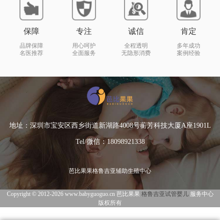
保障
专注
诚信
肯定
品牌保障
用心呵护
全程透明
多年成功
名医推荐
全面服务
无隐形消费
案例经验
地址：深圳市宝安区西乡街道新湖路4008号蘅芳科技大厦A座1901L
Tel/微信：18098921338
芭比果果格鲁吉亚辅助生殖中心
Copyright © 2012-2026 www.babyguoguo.cn 芭比果果
格鲁吉亚试管婴儿
服务中心
版权所有