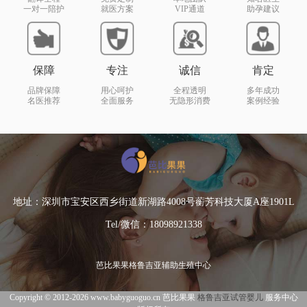
一对一陪护
就医方案
VIP通道
助孕建议
保障
专注
诚信
肯定
品牌保障
用心呵护
全程透明
多年成功
名医推荐
全面服务
无隐形消费
案例经验
地址：深圳市宝安区西乡街道新湖路4008号蘅芳科技大厦A座1901L
Tel/微信：18098921338
芭比果果格鲁吉亚辅助生殖中心
Copyright © 2012-2026 www.babyguoguo.cn 芭比果果
格鲁吉亚试管婴儿
服务中心